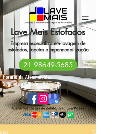
Lave Mais Estofados
Empresa especializa em lavagem de
estofados, tapetes e impermeabilização
21 98649-5685
Horário de Atendimento:
Segunda à Sábado - 09 às 18h
Blog