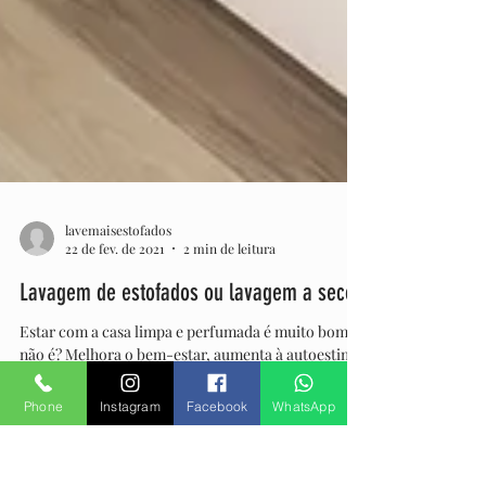
lavemaisestofados
22 de fev. de 2021
2 min de leitura
Lavagem de estofados ou lavagem a seco
Estar com a casa limpa e perfumada é muito bom,
Phone
Instagram
Facebook
WhatsApp
não é? Melhora o bem-estar, aumenta à autoestima
e, sem sombra de duvidas, melhora a...